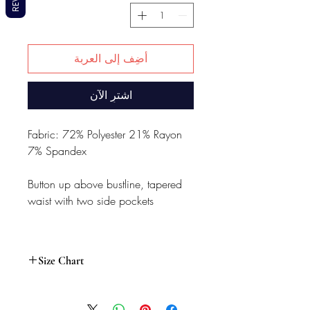
أضِف إلى العربة
اشترِ الآن
Fabric: 72% Polyester 21% Rayon
7% Spandex
Button up above bustline, tapered
waist with two side pockets
Size Chart
Women’s Size (Inch)
XXL
XL
L
M
S
Size