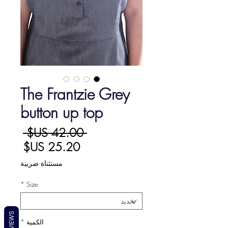
The Frantzie Grey
button up top
سعر
 ‏42.00 US$ 
سعر
عادي
البيع
مستثناة ضريبة
*
Size
REVIEWS
الكمية
*