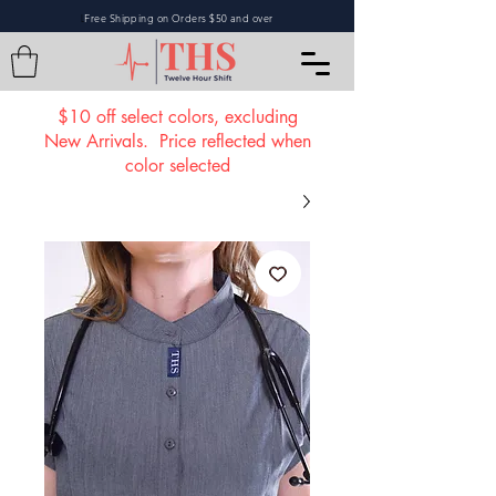
Free Shipping on Orders $50 and over
L
$10 off select colors, excluding
New Arrivals. Price reflected when
color selected